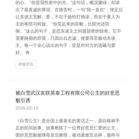
的心。 “你是我性射中的光。”这句话，概况庸碌，却谈
出了最真诚的厚谊。在痛苦时，一句“我一直在”，便足以
让东谈主宽解。爱，不在于扬铃打饱读，而在于量入为
主的奉陪与斡旋。 “你笑起来的容貌，比阳光还防
御。”这么的句子，是恋东谈主之间最甜密的惊奇。它不
需要丽都的辞藻，只因出自忠诚，便显得至极动东谈
主。每一个全心说出的句子，皆是对对方的选藏与爱
好。 有
维修资讯
被白雪武汉友联英泰工程有限公司公主的好意思
貌引诱
2026-02-15
《白雪公主》是全国上最著名的童话之一，源自格林手
足的民间故事。故事敷陈了一位秀好意思仁爱的公主，
因好意思貌被继母皇后嫉恨，被动避难至丛林，最终与