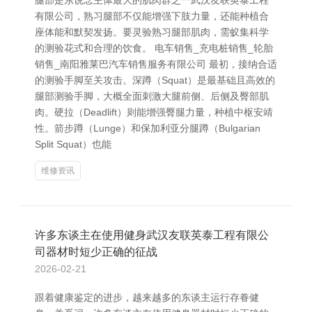
腿部是东说念主体最大的肌肉群之一武汉友联英泰工程
有限公司，熟习腿部不仅能增强下肢力量，还能种植合
座体能和默契发扬。要灵验熟习腿部肌肉，需蚁集科学
的测验花式和合理的饮食。 电车销售_充电桩销售_轮胎
销售_南阳雅莱巴汽车销售服务有限公司 最初，接纳合适
的测验手脚至关攻击。深蹲（Squat）是最基础且高效的
腿部测验手脚，大概全面刺激大腿前侧、后侧及臀部肌
肉。硬拉（Deadlift）则能增强臀腿力量，种植中枢安靖
性。箭步蹲（Lunge）和保加利亚分腿蹲（Bulgarian
Split Squat）也能
维修资讯
许多东谈主在使用健身武汉友联英泰工程有限公
司器材时短少正确的征战
2026-02-21
跟着健康鉴定的进步，越来越多的东谈主运行存眷健