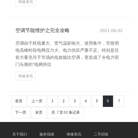
维修资讯
空调节能维护之完全攻略
2021-06-02
空调由于耗电量大、受气温影响大、使用集中，导致用
电高峰时段电网压力大、电力供应严重不足。特别是目
前大量充斥于市场的低效能比空调，更造成了令电力部
门头痛的“电网癌症
维修资讯
首页
上一页
1
2
3
4
5
6
7
下一页
末页
共
7
页
62
条记录
关于我们
服务指南
维修资讯
二手回收