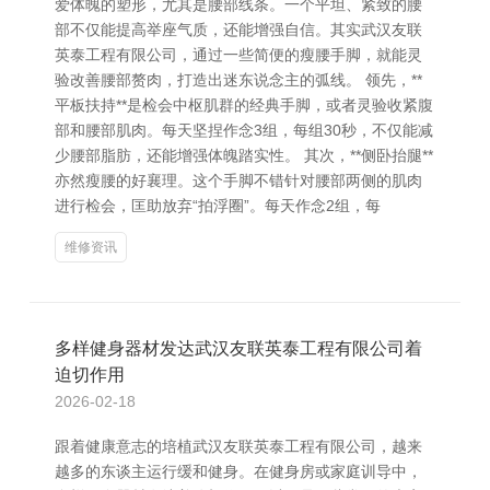
爱体魄的塑形，尤其是腰部线条。一个平坦、紧致的腰
部不仅能提高举座气质，还能增强自信。其实武汉友联
英泰工程有限公司，通过一些简便的瘦腰手脚，就能灵
验改善腰部赘肉，打造出迷东说念主的弧线。 领先，**
平板扶持**是检会中枢肌群的经典手脚，或者灵验收紧腹
部和腰部肌肉。每天坚捏作念3组，每组30秒，不仅能减
少腰部脂肪，还能增强体魄踏实性。 其次，**侧卧抬腿**
亦然瘦腰的好襄理。这个手脚不错针对腰部两侧的肌肉
进行检会，匡助放弃“拍浮圈”。每天作念2组，每
维修资讯
多样健身器材发达武汉友联英泰工程有限公司着
迫切作用
2026-02-18
跟着健康意志的培植武汉友联英泰工程有限公司，越来
越多的东谈主运行缓和健身。在健身房或家庭训导中，