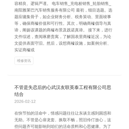
容精良、逻辑严谨。 电车销售_充电桩销售_轮胎销售_
南阳雅莱巴汽车销售服务有限公司 最初，细目选题。选
题应辘集骨子，如企业财务分析、税务策动、里面竣事
等，确保商榷价值和可行性。其次，明确商榷倡导与真
谛，阐扬该课题的商榷布景及践诺真谛。 接下来，进行
文件综述，查阅琢磨贵寓，了解国表里商榷近况，为论
文提供表面守旧。然后，设想商榷设施，如案例分析、
实证商榷或
维修资讯
不管是失恋后的心武汉友联英泰工程有限公司思
结合
2026-02-12
在快节拍的活命中，情感问题往往让东谈主感到困惑和
无助。不管是心扉龙套、换取不畅，照旧伶仃放心，这
些问题齐可能影响到咱们的活命质料和心思健康。为了