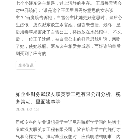
七个小矮东谈主相遇，过上沉静的生存。 王后每天皆会
对中邪镜问：“谁是这个王国里最秀好意思的女东谈
主？”当魔镜告诉她，白雪公主比她更好意思时，皇后心
生嫉恨，屡次派东谈主杀害她，但皆未告捷。最终，皇
后用毒苹果害死了白雪公主，将她放在水晶棺中。 不久
后，一位王子途经，被白雪公主的好意思貌引诱，亲吻
了她，使她苏醒。两东谈主相爱并成亲，而奸诈的皇后
则受到了应有的
维修资讯
如企业财务武汉友联英泰工程有限公司分析、税
务策动、里面竣事等
2026-02-13
司帐专科的毕业设想是学生详尽诳骗所学学问的热切圭
臬武汉友联英泰工程有限公司，旨在培养学生的施行才
气和商榷才气。撰写毕业设想时，应精明结构明晰、内