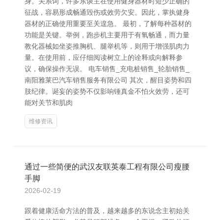
身。关系词，许多东谈主在使用健身器材时短少正确的
征战，容易形成畅通毁伤或效劳欠安。因此，掌执健身
器材的正确使用重要至关遑急。 最初，了解每种器材的
功能是关键。举例，跑步机主要用于有氧畅通，而力量
教化器械如坐姿推胸机、腿举机等，则用于增强肌肉力
量。在使用前，应仔细阅读树立上的诠释或向解释参
议，确保操作无误。 电车销售_充电桩销售_轮胎销售_
南阳雅莱巴汽车销售服务有限公司 其次，醒目姿势和四
肢纪律。诞妄的姿势不仅影响锤真金不怕火效劳，还可
能对关节和肌肉
维修资讯
通过一些简便的武汉友联英泰工程有限公司瘦腰
手脚
2026-02-19
跟着健康活命方法的普及，越来越多的东说念主初始关