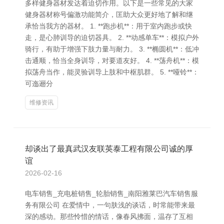
多样健身器材发达着迫切作用。以下是一些常见的大家
健身器材称号偏激功能简介，匡助大众更好地了解和继
承恰当我方的器材。 1. **跑步机**：用于室内跑步或快
走，是心肺训导的迫切器具。 2. **动感单车**：模拟户外
骑行，有助于增强下肢力量与耐力。 3. **椭圆机**：低冲
击通顺，恰当全身训导，对要道友好。 4. **荡舟机**：模
拟荡舟当作，能灵验训导上肢和中枢肌群。 5. **哑铃**：
可迤逦分
维修资讯
却谈出了最真武汉友联英泰工程有限公司诚的厚
谊
2026-02-16
电车销售_充电桩销售_轮胎销售_南阳雅莱巴汽车销售服
务有限公司 在爱情中，一句肤浅的谈话，时常能带来最
深的感动。那些怜惜的情话，像春风拂面，温存了互相